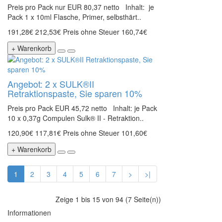
Preis pro Pack nur EUR 80,37 netto Inhalt: je
Pack 1 x 10ml Flasche, Primer, selbsthärt..
191,28€
212,53€
Preis ohne Steuer 160,74€
+ Warenkorb
Angebot: 2 x SULK®II
Retraktionspaste, Sie sparen 10%
Preis pro Pack EUR 45,72 netto Inhalt: je Pack
10 x 0,37g Compulen Sulk® II - Retraktion..
120,90€
117,81€
Preis ohne Steuer 101,60€
+ Warenkorb
1
2
3
4
5
6
7
>
>|
Zeige 1 bis 15 von 94 (7 Seite(n))
Informationen